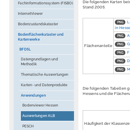
Die folgenden Karten be
Fachinformationssystem (FISBO)
Stand 2005:
InternetViewer
L
Bodenzustandskataster
in Hess
Bodenflächenkataster und
A
Kartenwerke
G
Flächenanteile
BFD5L
F
Datengrundlagen und
D
Methodik
M
Thematische Auswertungen
Karten- und Datenprodukte
Die folgenden Tabellen g
Hessens und die Flächen
Anwendungen
Bodenviewer Hessen
Auswertungen ALB
Häufigkeit der Klassenz
PESCH