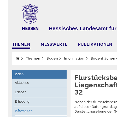
Hessisches Landesamt für
THEMEN
MESSWERTE
PUBLIKATIONEN
Themen
Boden
Information
Bodenflächenk
Boden
Flurstücksb
Aktuelles
Liegenschaft
32
Erleben
Erhebung
Neben der flurstücksbez
auf dieser Datengrundlag
Information
Darstellungsebene der 