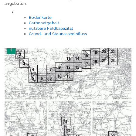
angeboten:
Information
Bodenkarte
Carbonatgehalt
Fachinformationssy
nutzbare Feldkapazität
stem (FISBO)
Grund- und Staunässeeinfluss
InternetViewer
Bodenzustandskata
ster
Bodenflächenkatas
ter und
Kartenwerke
BFD5L
BFD25