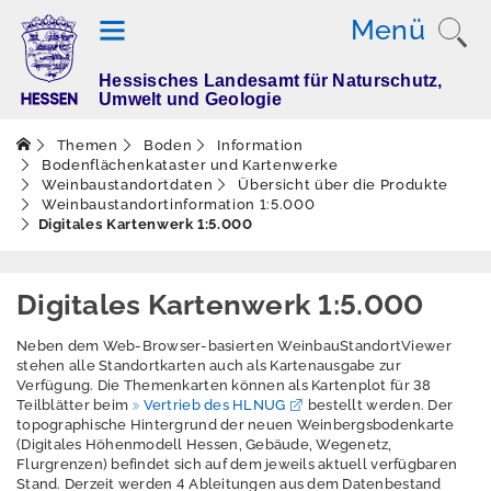
Menü
Hessisches Landesamt für Naturschutz,
T
Umwelt und Geologie
h
e
Themen
Boden
Information
m
Bodenflächenkataster und Kartenwerke
Weinbaustandortdaten
Übersicht über die Produkte
e
Weinbaustandortinformation 1:5.000
n
Digitales Kartenwerk 1:5.000
Digitales Kartenwerk 1:5.000
Altlasten
Boden
Neben dem Web-Browser-basierten WeinbauStandortViewer
stehen alle Standortkarten auch als Kartenausgabe zur
Verfügung. Die Themenkarten können als Kartenplot für 38
Aktuelles
Teilblätter beim
Vertrieb des HLNUG
bestellt werden. Der
topographische Hintergrund der neuen Weinbergsbodenkarte
Erleben
(Digitales Höhenmodell Hessen, Gebäude, Wegenetz,
Flurgrenzen) befindet sich auf dem jeweils aktuell verfügbaren
Erhebung
Stand. Derzeit werden 4 Ableitungen aus dem Datenbestand