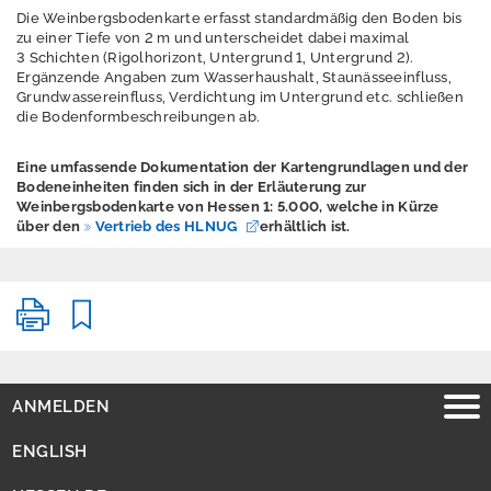
Weinbaustandortinf
Die Weinbergsbodenkarte erfasst standardmäßig den Boden bis
zu einer Tiefe von 2 m und unterscheidet dabei maximal
ormation 1:5.000
3 Schichten (Rigolhorizont, Untergrund 1, Untergrund 2).
Ergänzende Angaben zum Wasserhaushalt, Staunässeeinfluss,
Weinbaustandortka
Grundwassereinfluss, Verdichtung im Untergrund etc. schließen
rte
die Bodenformbeschreibungen ab.
Publikationen und
Eine umfassende Dokumentation der Kartengrundlagen und der
Dokumentation
Bodeneinheiten finden sich in der Erläuterung zur
Weinbergsbodenkarte von Hessen 1: 5.000, welche in Kürze
Auswertung
über den
Vertrieb des HLNUG
erhältlich ist.
Gefährdung
Vorsorge
Rechtsgrundlagen
und
Zuständigkeiten
ANMELDEN
Dürre
ENGLISH
Elektromagnetisch