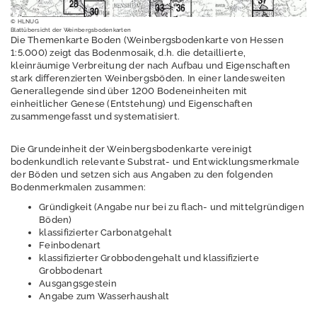
© HLNUG
BFD50
Blattübersicht der Weinbergsbodenkarten
Die Themenkarte Boden (Weinbergsbodenkarte von Hessen
1:5.000) zeigt das Bodenmosaik, d.h. die detaillierte,
BÜK200
kleinräumige Verbreitung der nach Aufbau und Eigenschaften
stark differenzierten Weinbergsböden. In einer landesweiten
BÜK500
Generallegende sind über 1200 Bodeneinheiten mit
einheitlicher Genese (Entstehung) und Eigenschaften
Weinbaustandortda
zusammengefasst und systematisiert.
ten
Die Grundeinheit der Weinbergsbodenkarte vereinigt
bodenkundlich relevante Substrat- und Entwicklungsmerkmale
der Böden und setzen sich aus Angaben zu den folgenden
Historie
Bodenmerkmalen zusammen:
Gründigkeit (Angabe nur bei zu flach- und mittelgründigen
Übersicht über die
Böden)
Produkte
klassifizierter Carbonatgehalt
Feinbodenart
klassifizierter Grobbodengehalt und klassifizierte
Grobbodenart
Ausgangsgestein
Weinbaustandortatl
Angabe zum Wasserhaushalt
as