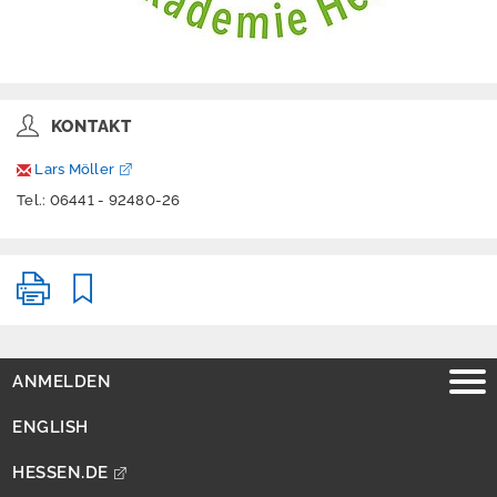
ramm
Bildungsformate
und Materialien
KONTAKT
Lars Möller
Materialien und
Downloads
Tel.: 06441 - 92480-26
Freiwilliges
Ökologisches Jahr
(FÖJ)
Bildungsforschung
ANMELDEN
Lebensräume und
ENGLISH
Biotopkartierungen
HESSEN.DE