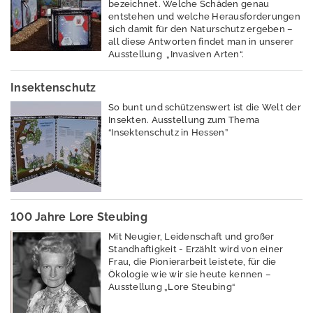
Erschütterungen
bezeichnet. Welche Schäden genau
entstehen und welche Herausforderungen
Geografische
sich damit für den Naturschutz ergeben –
all diese Antworten findet man in unserer
Informationssystem
Ausstellung „Invasiven Arten“.
e
Geologie
Insektenschutz
So bunt und schützenswert ist die Welt der
Klimawandel und
Insekten. Ausstellung zum Thema
Anpassung
“Insektenschutz in Hessen”
Lärm
Luft
Nachhaltigkeit /
100 Jahre Lore Steubing
Indikatoren
Mit Neugier, Leidenschaft und großer
Naturschutz -
Standhaftigkeit - Erzählt wird von einer
Frau, die Pionierarbeit leistete, für die
Zentrum für
Ökologie wie wir sie heute kennen –
Artenvielfalt
Ausstellung „Lore Steubing“