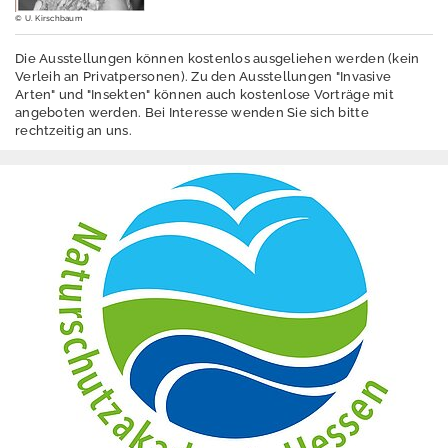
© U. Kirschbaum
Aktuelles
Die Ausstellungen können kostenlos ausgeliehen werden (kein
Tiere und Pflanzen
Verleih an Privatpersonen). Zu den Ausstellungen "Invasive
Arten" und "Insekten" können auch kostenlose Vorträge mit
angeboten werden. Bei Interesse wenden Sie sich bitte
rechtzeitig an uns.
Klimawandel und
biologische Vielfalt
Staatliche
Vogelschutzwarte
Naturschutzakade
mie
Fortbildungs- und
Veranstaltungsprog