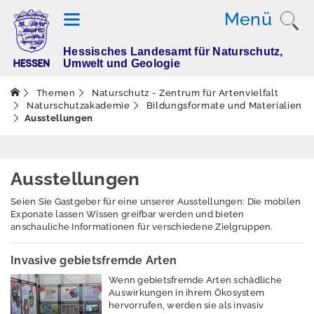
Menü
Hessisches Landesamt für Naturschutz,
T
Umwelt und Geologie
h
e
Themen
Naturschutz - Zentrum für Artenvielfalt
m
Naturschutzakademie
Bildungsformate und Materialien
Ausstellungen
e
n
Ausstellungen
Altlasten
Seien Sie Gastgeber für eine unserer Ausstellungen: Die mobilen
Exponate lassen Wissen greifbar werden und bieten
Boden
anschauliche Informationen für verschiedene Zielgruppen.
Dürre
Invasive gebietsfremde Arten
Elektromagnetisch
Wenn gebietsfremde Arten schädliche
e Felder / Licht
Auswirkungen in ihrem Ökosystem
hervorrufen, werden sie als invasiv