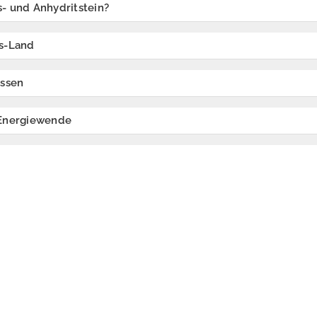
- und Anhydritstein?
ps-Land
essen
 Energiewende