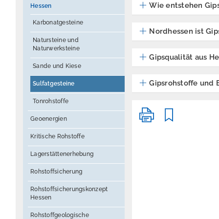
Wie entstehen Gips
Hessen
Karbonatgesteine
Nordhessen ist Gi
Natursteine und
Naturwerksteine
Gipsqualität aus H
Sande und Kiese
Gipsrohstoffe und
Sulfatgesteine
Tonrohstoffe
Geoenergien
Kritische Rohstoffe
Lagerstättenerhebung
Rohstoffsicherung
Rohstoffsicherungskonzept
Hessen
Rohstoffgeologische