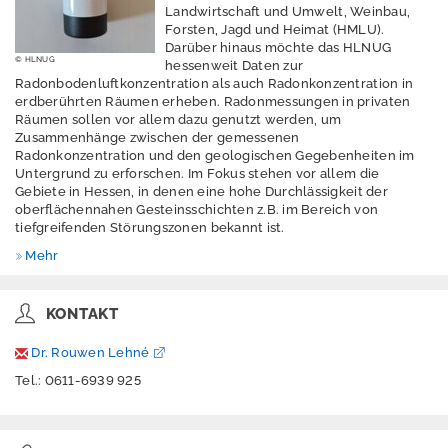
rt
Landwirtschaft und Umwelt, Weinbau,
e
Forsten, Jagd und Heimat (HMLU).
Darüber hinaus möchte das HLNUG
P
© HLNUG
hessenweit Daten zur
u
Radonbodenluftkonzentration als auch Radonkonzentration in
b
erdberührten Räumen erheben. Radonmessungen in privaten
Räumen sollen vor allem dazu genutzt werden, um
li
Zusammenhänge zwischen der gemessenen
k
Radonkonzentration und den geologischen Gegebenheiten im
a
Untergrund zu erforschen. Im Fokus stehen vor allem die
ti
Gebiete in Hessen, in denen eine hohe Durchlässigkeit der
oberflächennahen Gesteinsschichten z.B. im Bereich von
o
tiefgreifenden Störungszonen bekannt ist.
n
e
Mehr
n
KONTAKT
Ü
b
Dr. Rouwen Lehné
e
Tel.: 0611-6939 925
r
u
n