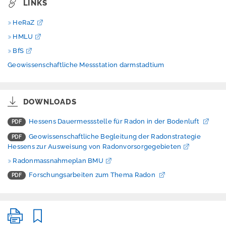
s
LINKS
HeRaZ
HMLU
P
BfS
r
e
Geowissenschaftliche Messstation darmstadtium
s
s
e
DOWNLOADS
Hessens Dauermessstelle für Radon in der Bodenluft
Geowissenschaftliche Begleitung der Radonstrategie
Hessens zur Ausweisung von Radonvorsorgegebieten
A
Radonmassnahmeplan BMU
n
m
Forschungsarbeiten zum Thema Radon
e
l
d
e
n