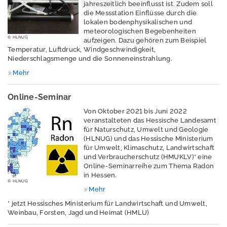
jahreszeitlich beeinflusst ist. Zudem soll
Hydrogeologie
die Messstation Einflüsse durch die
lokalen bodenphysikalischen und
Nutzung tiefer
meteorologischen Begebenheiten
© HLNUG
aufzeigen. Dazu gehören zum Beispiel
Untergrund
Temperatur, Luftdruck, Windgeschwindigkeit,
Niederschlagsmenge und die Sonneneinstrahlung.
Mehr
Rohstoffe und
Geoenergien
Online-Seminar
Von Oktober 2021 bis Juni 2022
veranstalteten das Hessische Landesamt
für Naturschutz, Umwelt und Geologie
Klimawandel und
(HLNUG) und das Hessische Ministerium
Anpassung
für Umwelt, Klimaschutz, Landwirtschaft
und Verbraucherschutz (HMUKLV)* eine
Lärm
Online-Seminarreihe zum Thema Radon
in Hessen.
© HLNUG
Luft
Mehr
Nachhaltigkeit /
* jetzt Hessisches Ministerium für Landwirtschaft und Umwelt,
Weinbau, Forsten, Jagd und Heimat (HMLU)
Indikatoren