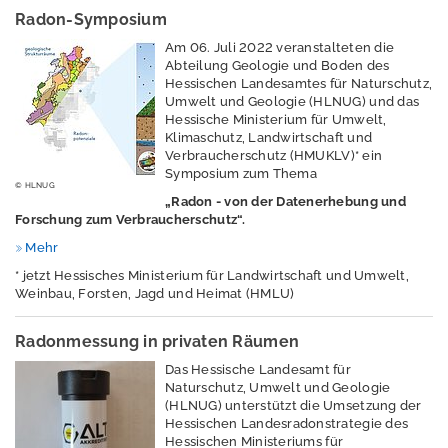
Naturschutz -
Radon-Symposium
Zentrum für
Am 06. Juli 2022 veranstalteten die
Artenvielfalt
Abteilung Geologie und Boden des
Hessischen Landesamtes für Naturschutz,
Ressourcenschutz
Umwelt und Geologie (HLNUG) und das
und
Hessische Ministerium für Umwelt,
Klimaschutz, Landwirtschaft und
Kreislaufwirtschaft,
Verbraucherschutz (HMUKLV)* ein
Abfall
Symposium zum Thema
© HLNUG
Strahlenschutz
„Radon - von der Datenerhebung und
Forschung zum Verbraucherschutz“.
Wasser
Mehr
Windenergie
* jetzt Hessisches Ministerium für Landwirtschaft und Umwelt,
Weinbau, Forsten, Jagd und Heimat (HMLU)
M
e
Radonmessung in privaten Räumen
s
Das Hessische Landesamt für
s
Naturschutz, Umwelt und Geologie
w
(HLNUG) unterstützt die Umsetzung der
e
Hessischen Landesradonstrategie des
Hessischen Ministeriums für