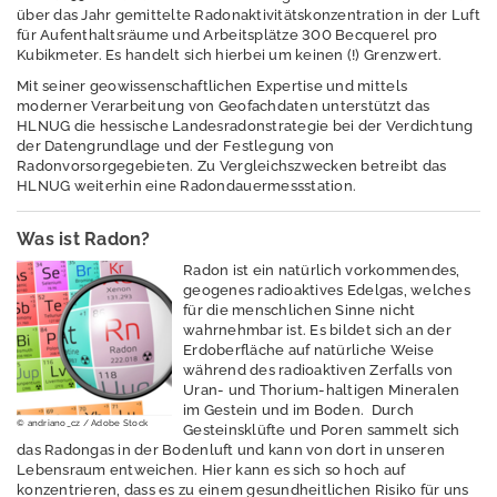
über das Jahr gemittelte Radonaktivitätskonzentration in der Luft
Hessens
für Aufenthaltsräume und Arbeitsplätze 300 Becquerel pro
Dauermessstelle
Kubikmeter. Es handelt sich hierbei um keinen (!) Grenzwert.
für Radon in der
Mit seiner geowissenschaftlichen Expertise und mittels
Bodenluft
moderner Verarbeitung von Geofachdaten unterstützt das
HLNUG die hessische Landesradonstrategie bei der Verdichtung
Online-Seminar
der Datengrundlage und der Festlegung von
Radonvorsorgegebieten. Zu Vergleichszwecken betreibt das
Radon-Symposium
HLNUG weiterhin eine Radondauermessstation.
Radonmessung in
Was ist Radon?
privaten Räumen
Radon ist ein natürlich vorkommendes,
Georisiko und
geogenes radioaktives Edelgas, welches
für die menschlichen Sinne nicht
Ingenieurgeologie
wahrnehmbar ist. Es bildet sich an der
Erdoberfläche auf natürliche Weise
während des radioaktiven Zerfalls von
Uran- und Thorium-haltigen Mineralen
Erdbeben
im Gestein und im Boden. Durch
© andriano_cz / Adobe Stock
Gesteinsklüfte und Poren sammelt sich
das Radongas in der Bodenluft und kann von dort in unseren
Erdwärme /
Lebensraum entweichen. Hier kann es sich so hoch auf
Geothermie
konzentrieren, dass es zu einem gesundheitlichen Risiko für uns