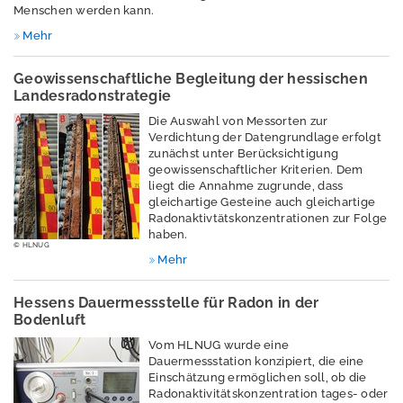
Menschen werden kann.
Mehr
Geologie erleben
Geowissenschaftliche Begleitung der hessischen
Landesradonstrategie
Die Auswahl von Messorten zur
Geologische
Verdichtung der Datengrundlage erfolgt
Landesaufnahme
zunächst unter Berücksichtigung
geowissenschaftlicher Kriterien. Dem
liegt die Annahme zugrunde, dass
gleichartige Gesteine auch gleichartige
Radonaktivtätskonzentrationen zur Folge
Geophysik
haben.
© HLNUG
Mehr
Geowissenschaftlic
hes Archiv
Hessens Dauermessstelle für Radon in der
Landesplanung
Bodenluft
Vom HLNUG wurde eine
Dauermessstation konzipiert, die eine
Einschätzung ermöglichen soll, ob die
Historie
Radonaktivitätskonzentration tages- oder