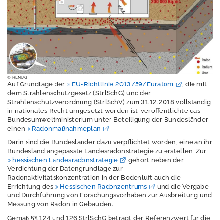
Erschütterungen
Geografische
Informationssystem
e
Geologie
© HLNUG
Aktuelles
Auf Grundlage der
EU-Richtlinie 2013/59/Euratom
, die mit
dem Strahlenschutzgesetz (StrlSchG) und der
Wasserstoff
Strahlenschutzverordnung (StrlSchV) zum 31.12.2018 vollständig
in nationales Recht umgesetzt worden ist, veröffentlichte das
Bundesumweltministerium unter Beteiligung der Bundesländer
Radon in Hessen
einen
Radonmaßnahmeplan
.
Darin sind die Bundesländer dazu verpflichtet worden, eine an ihr
Bundesland angepasste Landesradonstrategie zu erstellen. Zur
hessischen Landesradonstrategie
​​​​​​​ gehört neben der
Was ist Radon?
Verdichtung der Datengrundlage zur
Radonaktivitätskonzentration in der Bodenluft auch die
Geowissenschaftlic
Errichtung des
Hessischen Radonzentrums
und die Vergabe
he Begleitung der
und Durchführung von Forschungsvorhaben zur Ausbreitung und
Landesradonstrate
Messung von Radon in Gebäuden.
gie
Gemäß §§ 124 und 126 StrlSchG beträgt der Referenzwert für die