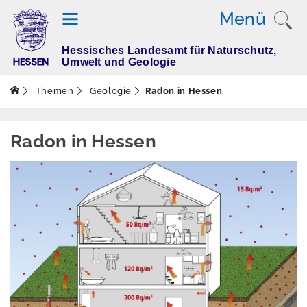
Menü
Hessisches Landesamt für Naturschutz,
T
Umwelt und Geologie
h
e
Themen
Geologie
Radon in Hessen
m
e
n
Radon in Hessen
Altlasten
Boden
Dürre
Elektromagnetisch
e Felder / Licht