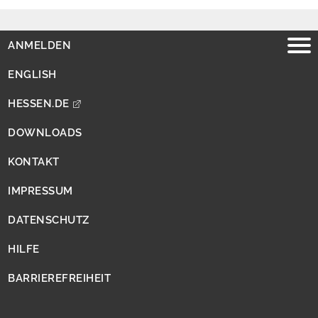
E
n
g
ANMELDEN
l
i
ENGLISH
s
h
HESSEN.DE
h
e
DOWNLOADS
s
s
KONTAKT
e
n
IMPRESSUM
.
d
DATENSCHUTZ
e
HILFE
D
o
BARRIEREFREIHEIT
w
n
l