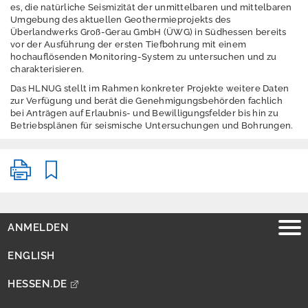
es, die natürliche Seismizität der unmittelbaren und mittelbaren
Umgebung des aktuellen Geothermieprojekts des
Landesplanung
Überlandwerks Groß-Gerau GmbH (ÜWG) in Südhessen bereits
vor der Ausführung der ersten Tiefbohrung mit einem
hochauflösenden Monitoring-System zu untersuchen und zu
charakterisieren.
Historie
Das HLNUG stellt im Rahmen konkreter Projekte weitere Daten
zur Verfügung und berät die Genehmigungsbehörden fachlich
Hydrogeologie
bei Anträgen auf Erlaubnis- und Bewilligungsfelder bis hin zu
Betriebsplänen für seismische Untersuchungen und Bohrungen.
Nutzung tiefer
Untergrund
Rohstoffe und
Geoenergien
ANMELDEN
ENGLISH
Klimawandel und
HESSEN.DE
Anpassung