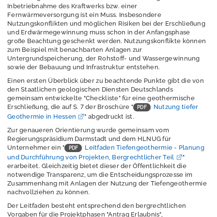
Erschütterungen
Inbetriebnahme des Kraftwerks bzw. einer
Fernwärmeversorgung ist ein Muss. Insbesondere
Geografische
Nutzungskonflikten und möglichen Risiken bei der Erschließung
Informationssystem
und Erdwärmegewinnung muss schon in der Anfangsphase
große Beachtung geschenkt werden. Nutzungskonflikte können
e
zum Beispiel mit benachbarten Anlagen zur
Untergrundspeicherung, der Rohstoff- und Wassergewinnung
Geologie
sowie der Bebauung und Infrastruktur entstehen.
Aktuelles
Einen ersten Überblick über zu beachtende Punkte gibt die von
den Staatlichen geologischen Diensten Deutschlands
gemeinsam entwickelte "Checkliste" für eine geothermische
Wasserstoff
Erschließung, die auf S. 7 der Broschüre "
Nutzung tiefer
Geothermie in Hessen
" abgedruckt ist.
Radon in Hessen
Zur genaueren Orientierung wurde gemeinsam vom
Regierungspräsidium Darmstadt und dem HLNUG für
Unternehmer ein "
Leitfaden Tiefengeothermie - Planung
und Durchführung von Projekten, Bergrechtlicher Teil
"
Georisiko und
erarbeitet. Gleichzeitig bietet dieser der Öffentlichkeit die
Ingenieurgeologie
notwendige Transparenz, um die Entscheidungsprozesse im
Zusammenhang mit Anlagen der Nutzung der Tiefengeothermie
nachvollziehen zu können.
Der Leitfaden besteht entsprechend den bergrechtlichen
Erdbeben
Vorgaben für die Projektphasen "Antrag Erlaubnis",