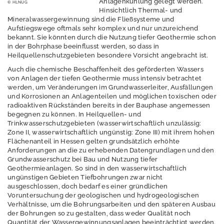
Anlagenkühlung gelegt werden.
© HLNUG
Erdwärmesonde
Hinsichtlich Thermal- und
Heubach
Mineralwassergewinnung sind die Fließsysteme und
Aufstiegswege oftmals sehr komplex und nur unzureichend
Tiefe Geothermie
bekannt. Sie könnten durch die Nutzung tiefer Geothermie schon
in der Bohrphase beeinflusst werden, so dass in
Heilquellenschutzgebieten besondere Vorsicht angebracht ist.
Auch die chemische Beschaffenheit des geförderten Wassers
Genehmigungsverf
von Anlagen der tiefen Geothermie muss intensiv betrachtet
werden, um Veränderungen im Grundwasserleiter, Ausfällungen
ahren, Hinweise zur
und Korrosionen an Anlagenteilen und möglichen toxischen oder
Planung
radioaktiven Rückständen bereits in der Bauphase angemessen
begegnen zu können. In Heilquellen- und
Explorationsförderu
Trinkwasserschutzgebieten (wasserwirtschaftlich unzulässig:
ng des BMWK
Zone II, wasserwirtschaftlich ungünstig: Zone III) mit ihrem hohen
Flächenanteil in Hessen gelten grundsätzlich erhöhte
Geothermisches
Anforderungen an die zu erhebenden Datengrundlagen und den
Potenzial: Projekt
Grundwasserschutz bei Bau und Nutzung tiefer
Geothermieanlagen. So sind in den wasserwirtschaftlich
Hessen 3D
ungünstigen Gebieten Tiefbohrungen zwar nicht
ausgeschlossen, doch bedarf es einer gründlichen
Projekt:
Voruntersuchung der geologischen und hydrogeologischen
Erdwärmesonde
Verhältnisse, um die Bohrungsarbeiten und den späteren Ausbau
Heubach
der Bohrungen so zu gestalten, dass weder Qualität noch
Quantität der Wassergewinnungsanlagen beeinträchtigt werden.