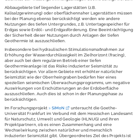
Abbaugebiete tief liegender Lagerstätten (z.B.
Kalisalzgewinnung) oder oberflächennaher Lagerstätten müssen
Projekt:
bei der Planung ebenso berücksichtigt werden wie andere
Überlandwerke
Nutzungen des tiefen Untergrundes, z.B. Untertagespeicher für
Erdgas sowie Erdöl- und Erdgasförderung. Eine Beeinträchtigung
Groß-Gerau GmbH
der Sicherheit dieser Nutzungen durch Anlagen der tiefen
Geothermie ist auszuschließen.
Downloads und
Links
Insbesondere bei hydraulischen Stimulationsmaßnahmen zur
Erhöhung der Wasserdurchlässigkeit im Zielhorizont (fracing),
aber auch bei dem regulären Betrieb einer tiefen
Geologie erleben
Geothermieanlage ist das Risiko induzierter Seismizität zu
berücksichtigen. Vor allem Gebiete mit erhöhter natürlicher
Seismizität wie der Oberrheingraben bedürfen hier eines
speziellen seismischen Überwachungsprogramms, um negative
Geologische
Auswirkungen von Erschütterungen an der Erdoberfläche
Landesaufnahme
auszuschließen. Auch dies ist schon in der Planungsphase zu
berücksichtigen.
Im Forschungsprojekt
SiMoN
untersucht die Goethe-
Universität Frankfurt im Verbund mit dem Hessischen Landesamt
Geophysik
für Naturschutz, Umwelt und Geologie (HLNUG) und ihren
Projektpartnern, ob es einen Zusammenhang und eine
Wechselwirkung zwischen natürlicher und menschlich
Geowissenschaftlic
induzierter Seismizität gibt. Übergeordnetes Ziel des Projekts ist
hes Archiv