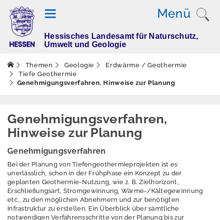
Menü
Hessisches Landesamt für Naturschutz,
T
Umwelt und Geologie
h
e
Themen
Geologie
Erdwärme / Geothermie
m
Tiefe Geothermie
Genehmigungsverfahren, Hinweise zur Planung
e
n
Genehmigungsverfahren,
Hinweise zur Planung
Altlasten
Genehmigungsverfahren
Boden
Bei der Planung von Tiefengeothermieprojekten ist es
unerlässlich, schon in der Frühphase ein Konzept zu der
Dürre
geplanten Geothermie-Nutzung, wie z. B. Zielhorizont,
Erschließungsart, Stromgewinnung, Wärme-/Kältegewinnung
Elektromagnetisch
etc., zu den möglichen Abnehmern und zur benötigten
e Felder / Licht
Infrastruktur zu erstellen. Ein Überblick über sämtliche
notwendigen Verfahrensschritte von der Planung bis zur