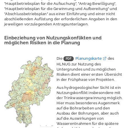
"Hauptbetriebsplan für die Aufsuchung", "Antrag Bewilligung",
Erdwärme /
"Hauptbetriebsplan für die Gewinnung und Aufbereitung" und
Geothermie
"Abschlussbetriebsplan" aus einer Einführung und einer nicht
abschließenden Auflistung der erforderlichen Angaben in den
jeweiligen vorzulegenden Antragsunterlagen.
FAQ zur Erdwärme
Einbeziehung von Nutzungskonflikten und
möglichen Risiken in die Planung
als Alternative zur
Öl- oder
Gasheizung
Die
Planungskarte
des
HLNUG zur Nutzung des
Oberflächennahe
Untergrundes und zu möglichen
Geothermie
Risiken dient einer ersten Übersicht
in der Frühphase von Projekten.
Aus hydrogeologischer Sicht ist ein
Nutzungskonflikt insbesondere mit
Mitteltiefe
der Trinkwassergewinnung möglich.
Geothermie
Hier muss besonderes Augenmerk
auf die Bohrarbeiten und den
Ausbau der Bohrungen, aber auch
auf die Auswirkungen von
Wasserentnahmen für die spätere
Projekt: Mitteltiefe