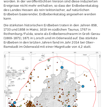
worden. In der veröffentlichten Version sind diese induzierten
Geologie erleben
Ereignisse nicht mehr enthalten, so dass der Erdbebenkatalog
des Landes Hessen als rein tektonischer, auf natürlichen
Erdbeben basierender, Erdbebenkatalog angesehen werden
kann.
Geologische
Die stärksten historischen Erdbeben traten in den Jahren 858,
Landesaufnahme
1733 und 1858 in Mainz, 1619 im südlichen Taunus, 1767 in
Rothenburg/Fulda, sowie als Erdbebenschwarm in Groß-Gerau
(1869-1871), 1871 in Lorsch und im Odenwald auf. Das stärkste
Erdbeben in den letzten Jahren fand im Jahr 2014 bei Ober-
Ramstadt im Odenwald mit einer Magnitude von 4,2 statt.
Geophysik
Geowissenschaftlic
hes Archiv
Landesplanung
Historie
Hydrogeologie