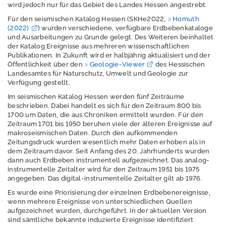
wird jedoch nur für das Gebiet des Landes Hessen angestrebt.
Stationsnetz
Für den seismischen Katalog Hessen (SKHe2022,
Homuth
(2022)
) wurden verschiedene, verfügbare Erdbebenkataloge
Aktuelle Ereignisse
und Ausarbeitungen zu Grunde gelegt. Des Weiteren beinhaltet
der Katalog Ereignisse aus mehreren wissenschaftlichen
Erdbebenkatalog
Publikationen. In Zukunft wird er halbjährig aktualisiert und der
Öffentlichkeit über den
Geologie-Viewer
des Hessischen
Fragen zu
Landesamtes für Naturschutz, Umwelt und Geologie zur
Erdbeben
Verfügung gestellt.
Im seismischen Katalog Hessen werden fünf Zeiträume
Erdbeben melden
beschrieben. Dabei handelt es sich für den Zeitraum 800 bis
1700 um Daten, die aus Chroniken ermittelt wurden. Für den
Erdbebengefährdu
Zeitraum 1701 bis 1950 beruhen viele der älteren Ereignisse auf
ng
makroseismischen Daten. Durch den aufkommenden
Zeitungsdruck wurden wesentlich mehr Daten erhoben als in
In Hessen gespürte
dem Zeitraum davor. Seit Anfang des 20. Jahrhunderts wurden
dann auch Erdbeben instrumentell aufgezeichnet. Das analog-
Erdbeben
instrumentelle Zeitalter wird für den Zeitraum 1951 bis 1975
angegeben. Das digital-instrumentelle Zeitalter gilt ab 1976.
Erdwärme /
Geothermie
Es wurde eine Priorisierung der einzelnen Erdbebenereignisse,
wenn mehrere Ereignisse von unterschiedlichen Quellen
aufgezeichnet wurden, durchgeführt. In der aktuellen Version
sind sämtliche bekannte induzierte Ereignisse identifiziert