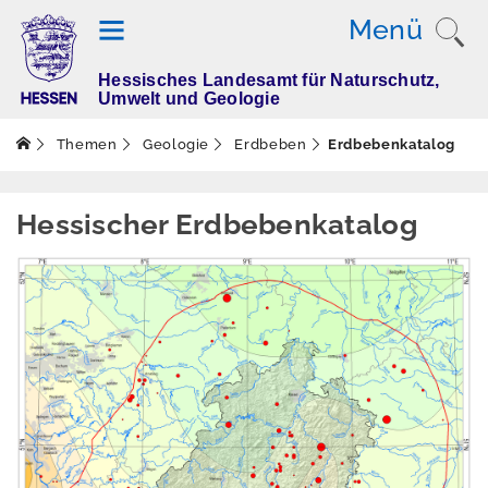
Menü
Hessisches Landesamt für Naturschutz,
T
Umwelt und Geologie
h
e
Themen
Geologie
Erdbeben
Erdbebenkatalog
m
e
n
Hessischer Erdbebenkatalog
Altlasten
Boden
Dürre
Elektromagnetisch
e Felder / Licht