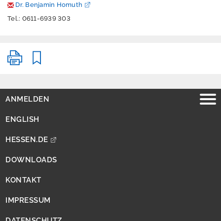
P
Dr. Benjamin Homuth
u
Tel.: 0611-6939 303
b
li
k
a
ti
o
n
ANMELDEN
e
n
ENGLISH
Ü
HESSEN.DE
b
e
DOWNLOADS
r
u
KONTAKT
n
s
IMPRESSUM
DATENSCHUTZ