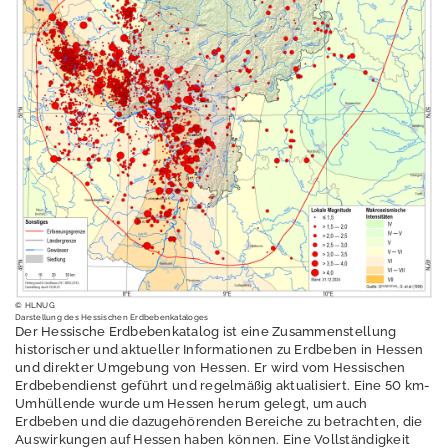
Erschütterungen
Geografische
Informationssystem
e
Geologie
Aktuelles
Wasserstoff
Radon in Hessen
© HLNUG
Darstellung des Hessischen Erdbebenkataloges
Georisiko und
Der Hessische Erdbebenkatalog ist eine Zusammenstellung
historischer und aktueller Informationen zu Erdbeben in Hessen
Ingenieurgeologie
und direkter Umgebung von Hessen. Er wird vom Hessischen
Erdbebendienst geführt und regelmäßig aktualisiert. Eine 50 km-
Umhüllende wurde um Hessen herum gelegt, um auch
Erdbeben und die dazugehörenden Bereiche zu betrachten, die
Erdbeben
Auswirkungen auf Hessen haben können. Eine Vollständigkeit