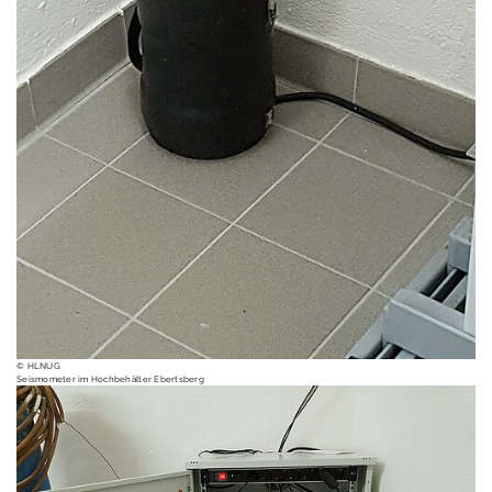
Stationsnetz
Aktuelle Ereignisse
Erdbebenkatalog
Fragen zu
Erdbeben
Erdbeben melden
Erdbebengefährdu
ng
In Hessen gespürte
Erdbeben
© HLNUG
Seismometer im Hochbehälter Ebertsberg
Erdwärme /
Geothermie