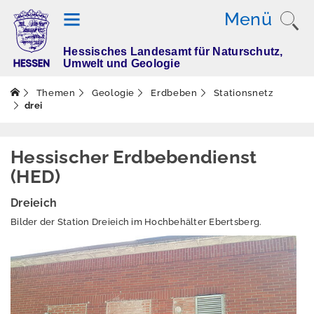
Menü
Hessisches Landesamt für Naturschutz,
T
Umwelt und Geologie
h
e
Themen
Geologie
Erdbeben
Stationsnetz
m
drei
e
n
Hessischer Erdbebendienst
(HED)
Altlasten
Dreieich
Boden
Bilder der Station Dreieich im Hochbehälter Ebertsberg.
Dürre
Elektromagnetisch
e Felder / Licht