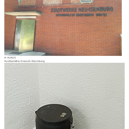
Erschütterungen
Geografische
Informationssystem
e
Geologie
Aktuelles
© HLNUG
Wasserstoff
Hochbehälter Dreieich-Ebertsberg
Radon in Hessen
Georisiko und
Ingenieurgeologie
Erdbeben