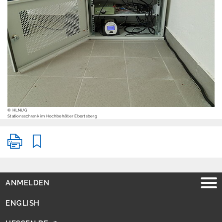
Geologie erleben
Geologische
Landesaufnahme
Geophysik
© HLNUG
Stationsschrank im Hochbehälter Ebertsberg
Geowissenschaftlic
hes Archiv
Landesplanung
ANMELDEN
Historie
ENGLISH
Hydrogeologie