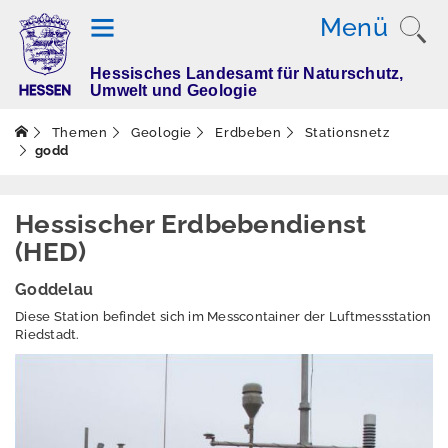
Menü
Hessisches Landesamt für Naturschutz,
T
Umwelt und Geologie
h
e
Themen
Geologie
Erdbeben
Stationsnetz
m
godd
e
n
Hessischer Erdbebendienst
(HED)
Altlasten
Goddelau
Boden
Diese Station befindet sich im Messcontainer der Luftmessstation
Riedstadt.
Dürre
Elektromagnetisch
e Felder / Licht